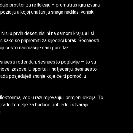
daje prostor za refleksiju – promatraš igru izvana,
 pozicija u kojoj unutarnja snaga nadilazi vanjski
Nisi u prvih deset, nisi ni na samom kraju, ali si
aš kako se pripremiti za sljedeći korak. Šesnaesti
r koji često nadmašuje sam poredak.
 Šesnaesti rođendan, šesnaesto poglavlje – to su
nove izazove. U sportu ili natjecanju, šesnaesto
sada posjeduješ znanje koje će ti pomoći u
flektorima, već u razumijevanju i primjeni lekcija. To
 grade temelje za buduće pobjede i stvaraju
a.