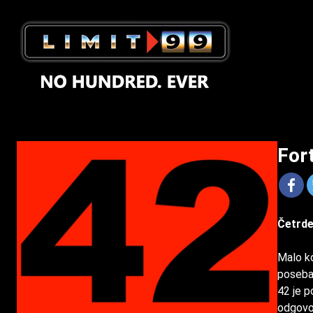
For
Četrde
Malo ko
poseban
42 je p
odgovor