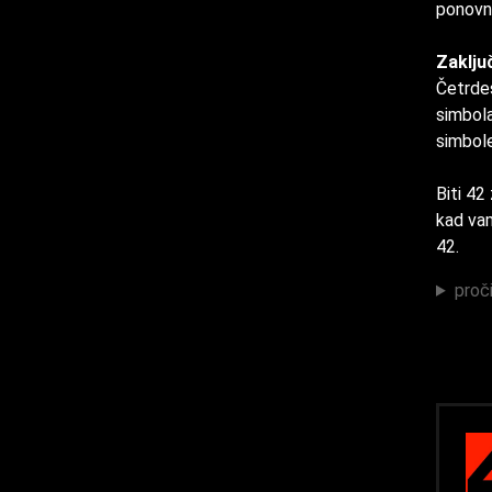
ponovno
Zaklju
Četrdes
simbola
simbole
Biti 42
kad vam
42.
proči