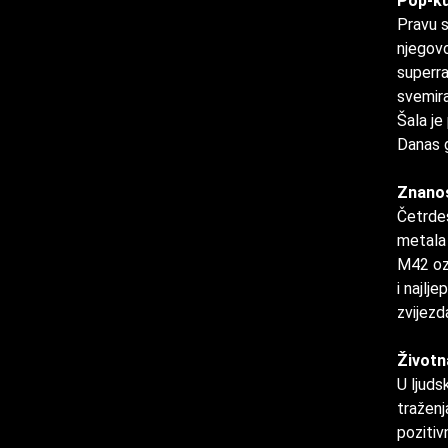
Pop-ku
Pravu s
njegov
superra
svemira
Šala je
Danas g
Znanos
Četrdes
metala k
M42 oz
i najlj
zvijezd
Životn
U ljuds
traženj
pozitiv