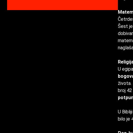
Matem
Četrdes
Šest je
dobivam
matemat
naglaša
Religij
U egip
bogov
života.
broj 42
potpu
U Bibli
bilo je