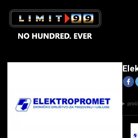
Ele
proči